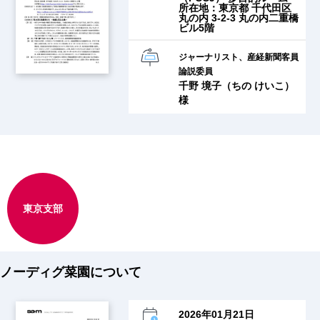
所在地：東京都 千代田区
丸の内 3-2-3 丸の内二重橋
ビル5階
ジャーナリスト、産経新聞客員
論説委員
千野 境子（ちの けいこ）
様
東京支部
ノーディグ菜園について
2026年01月21日