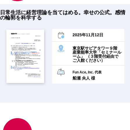
日常生活に経営理論を当てはめる。幸せの公式。感情
の輪郭を科学する
2025年11月12日
東京駅サピアタワー９階
産業能率大学「セミナール
ーム」 （３階受付経由で
ご入館ください）
Fun Ace, Inc. 代表
船瀬 央人 様