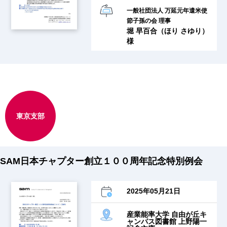
一般社団法人 万延元年遣米使
節子孫の会 理事
堀 早百合（ほり さゆり）
様
東京支部
SAM日本チャプター創立１００周年記念特別例会
2025年05月21日
産業能率大学 自由が丘キ
ャンパス図書館 上野陽一