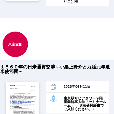
りこ）様
東京支部
１８６０年の日米通貨交渉～小栗上野介と万延元年遣
米使節団～
2025年06月11日
東京駅サピアタワー９階
産業能率大学「セミナール
ーム」 （３階受付経由で
ご入館ください。）