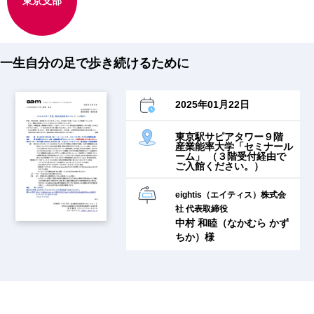
東京支部
一生自分の足で歩き続けるために
2025年01月22日
東京駅サピアタワー９階
産業能率大学「セミナール
ーム」 （３階受付経由で
ご入館ください。）
eightis（エイティス）株式会
社 代表取締役
中村 和睦（なかむら かず
ちか）様