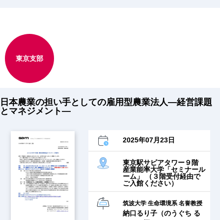
東京支部
日本農業の担い手としての雇用型農業法人―経営課題
とマネジメント―
2025年07月23日
東京駅サピアタワー９階
産業能率大学「セミナール
ーム」 （３階受付経由で
ご入館ください）
筑波大学 生命環境系 名誉教授
納口るり子（のうぐち る