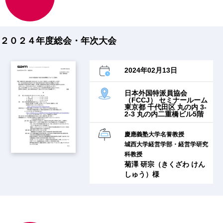
２０２４年度総会・年次大会
2024年02月13日
日本外国特派員協会
（FCCJ） セミナールーム
東京都 千代田区 丸の内 3-
2-3 丸の内二重橋ビル5階
慶應義塾大学名誉教授
城西大学経営学部・経営学研究
科教授
菊澤 研宗（きくざわ けん
しゅう）様