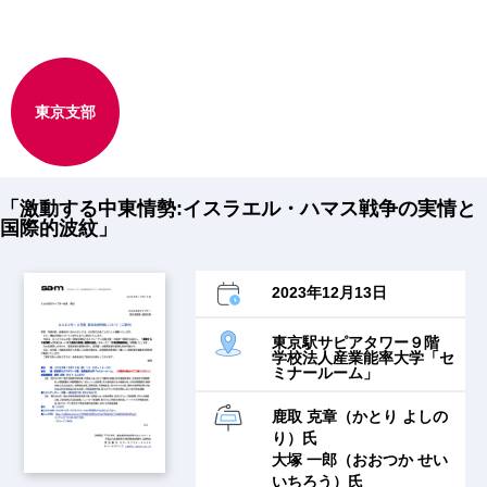
東京支部
「激動する中東情勢:イスラエル・ハマス戦争の実情と
国際的波紋」
2023年12月13日
東京駅サピアタワー９階
学校法人産業能率大学「セ
ミナールーム」
鹿取 克章（かとり よしの
り）氏
大塚 一郎（おおつか せい
いちろう）氏