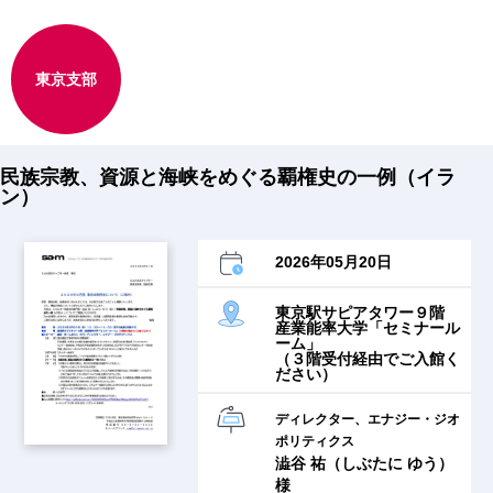
東京支部
民族宗教、資源と海峡をめぐる覇権史の一例（イラ
ン）
2026年05月20日
東京駅サピアタワー９階
産業能率大学「セミナール
ーム」
（３階受付経由でご入館く
ださい）
ディレクター、エナジー・ジオ
ポリティクス
澁谷 祐（しぶたに ゆう）
様