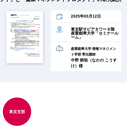
2025年03月12日
東京駅サピアタワー９階
産業能率大学「セミナール
ーム」
産業能率大学 情報マネジメン
ト学部 専任講師
中野 耕助（なかの こうす
け）様
東京支部