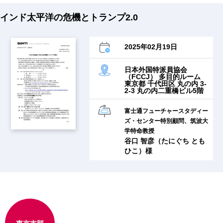
インド太平洋の危機とトランプ2.0
2025年02月19日
日本外国特派員協会
（FCCJ） 多目的ルーム
東京都 千代田区 丸の内 3-
2-3 丸の内二重橋ビル5階
富士通フューチャースタディー
ズ・センター特別顧問、筑波大
学特命教授
谷口 智彦（たにぐち とも
ひこ）様