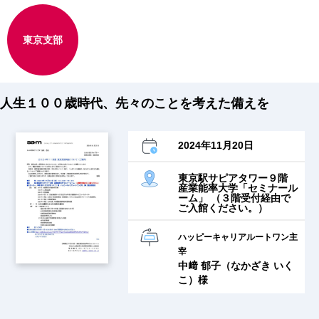
東京支部
人生１００歳時代、先々のことを考えた備えを
2024年11月20日
東京駅サピアタワー９階
産業能率大学「セミナール
ーム」 （３階受付経由で
ご入館ください。）
ハッピーキャリアルートワン主
宰
中﨑 郁子（なかざき いく
こ）様