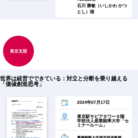
石川 勝敏（いしかわ かつ
とし）様
東京支部
世界は経営でできている：対立と分断を乗り越える
「価値創造思考」
2024年07月17日
東京駅サピアタワー９階
学校法人産業能率大学「セ
ミナールーム」
慶應義塾大学商学部准教授