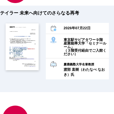
テイラー 未来へ向けてのさらなる再考
2026年07月22日
東京駅サピアタワー９階
産業能率大学「セミナール
ーム」
（３階受付経由でご入館く
ださい）
慶應義塾大学名誉教授
渡部 直樹（わたなべ なお
き）氏