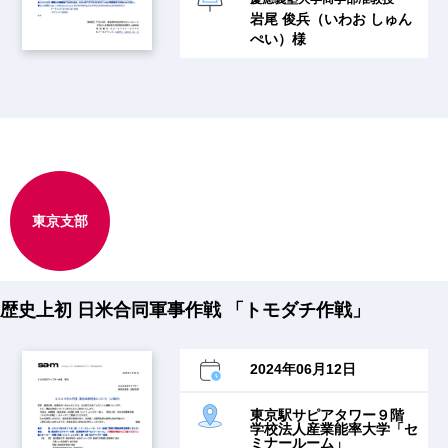
岩尾 俊兵（いわお しゅん
ぺい）様
東京支部
歴史上初 日米合同軍事作戦 「トモダチ作戦」
2024年06月12日
東京駅サピアタワー９階
学校法人産業能率大学「セ
ミナールーム」