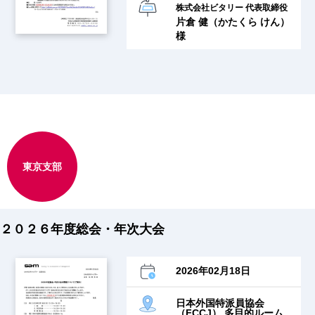
株式会社ビタリー 代表取締役
片倉 健（かたくら けん）
様
東京支部
２０２６年度総会・年次大会
2026年02月18日
日本外国特派員協会
（FCCJ） 多目的ルーム