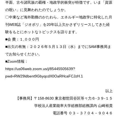
半面、古今諸民族の覇権・地政学的衝突が特徴です。いま「資源
の呪い」に見舞われたのでしょうか。
〇中東など海外勤務のかたわら、エネルギー地政学に特化した月
刊WEB誌「ジオポリ」を20年以上欠かさずリリースしてきた経
験をもとにホットなトピックスを語ります。
■会 費：１,０００円
■出欠の有無：２０２６年５月１３日（水）までにSAM事務局ま
でお知らせください。
■Zoom情報：
https://us06web.zoom.us/j/85445505639?
pwd=RW29ldbent9GbyqcdX0OaRHcaFCJzH.1
以上
【事務局】〒158-8630 東京都世田谷区等々力６-３９-１５
学校法人産業能率大学総務部総務課内 山崎裕貴
電話番号 ０３－３７０４－９０４６