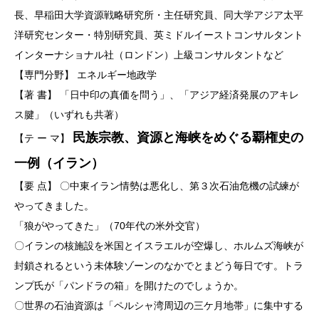
長、早稲田大学資源戦略研究所・主任研究員、同大学アジア太平
洋研究センター・特別研究員、英ミドルイーストコンサルタント
インターナショナル社（ロンドン）上級コンサルタントなど
【専門分野】 エネルギー地政学
【著 書】 「日中印の真価を問う」、「アジア経済発展のアキレ
ス腱」（いずれも共著）
民族宗教、資源と海峡をめぐる覇権史の
【テ ー マ】
一例（イラン）
【要 点】 〇中東イラン情勢は悪化し、第３次石油危機の試練が
やってきました。
「狼がやってきた」（70年代の米外交官）
〇イランの核施設を米国とイスラエルが空爆し、ホルムズ海峡が
封鎖されるという未体験ゾーンのなかでとまどう毎日です。トラ
ンプ氏が「パンドラの箱」を開けたのでしょうか。
〇世界の石油資源は「ペルシャ湾周辺の三ケ月地帯」に集中する