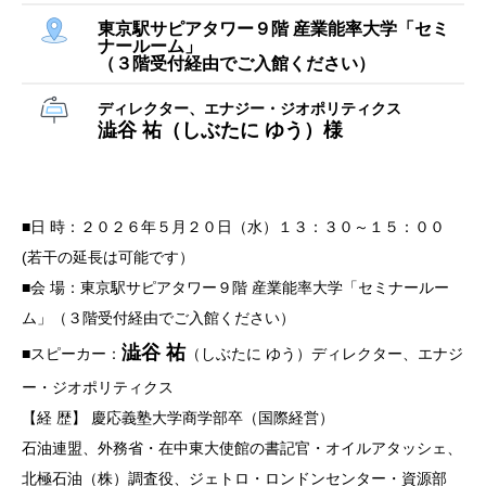
東京駅サピアタワー９階 産業能率大学「セミ
ナールーム」
（３階受付経由でご入館ください）
ディレクター、エナジー・ジオポリティクス
澁谷 祐（しぶたに ゆう）様
■日 時：２０２６年５月２０日（水）１３：３０～１５：００
(若干の延長は可能です）
■会 場：東京駅サピアタワー９階 産業能率大学「セミナールー
ム」（３階受付経由でご入館ください）
澁谷 祐
■スピーカー：
（しぶたに ゆう）ディレクター、エナジ
ー・ジオポリティクス
【経 歴】 慶応義塾大学商学部卒（国際経営）
石油連盟、外務省・在中東大使館の書記官・オイルアタッシェ、
北極石油（株）調査役、ジェトロ・ロンドンセンター・資源部