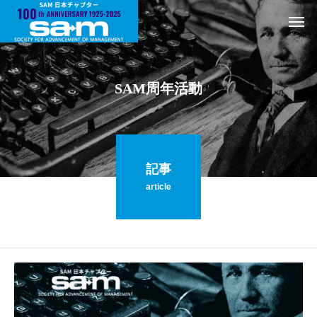
S
A
M
周
年
活
動
記事
article