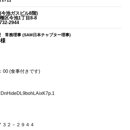
(今池ガスビル8階)
種区今池1丁目8-8
732-2944
 常務理事 (SAM日本チャプター理事)
 様
：00 (食事付きです)
bCDnHideDL9bohLAixK7p.1
－７３２－２９４４