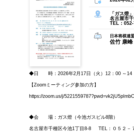
「ガス燈」
名古屋市千
TEL：052-
日本将棋連盟
佐竹 康峰
◆日 時：2026年2月17日（火）12：00 ～14
【Zoomミーティング参加の方】
https://zoom.us/j/5221559787?pwd=vk2jU5plm
◆会 場：ガス燈（今池ガスビル8階）
名古屋市千種区今池1丁目8-8 TEL：０５２