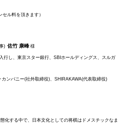
ャンセル料を頂きます）
佐竹 康峰
事)
様
に入行し、東京スター銀行、SBIホールディングス、スルガ
ンパニー(社外取締役)、SHIRAKAWA(代表取締役)
常態化する中で、日本文化としての将棋はドメスチックなま