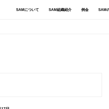
SAMについて
SAM組織紹介
例会
SAM
SAMの歴史
Advancement of
History of SAM
月17日