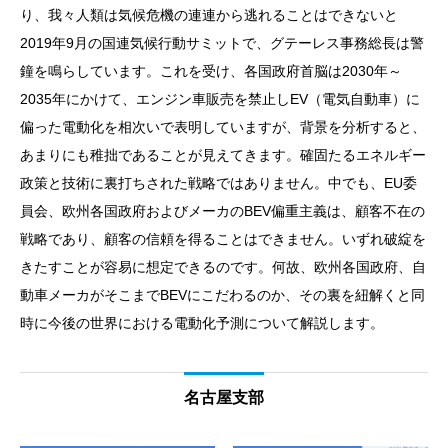
り、我々人類は気候危機の連連から逃れることはできないと
2019年9月の国連気候行動サミットで、グテーレス事務総長は警
鐘を鳴らしています。これを受け、各国政府首脳は2030年～
2035年にかけて、エンジン車販売を禁止しEV（電気自動車）に
偏った電動化を相次いで表明していますが、背景を分析すると、
あまりにも稚拙であることが見えてきます。確固たるエネルギー
政策と技術に裏打ちされた戦略ではありません。中でも、EU委
員会、欧州各国政府およびメーカのBEV偏重主義は、顧客不在の
戦略であり、顧客の信頼を得ることはできません。いずれ破綻を
きたすことが容易に想定できるのです。何故、欧州各国政府、自
動車メーカがそこまでBEVにこだわるのか、その裏を紐解くと同
時に今後の世界における電動化予測について解説します。
名古屋支部